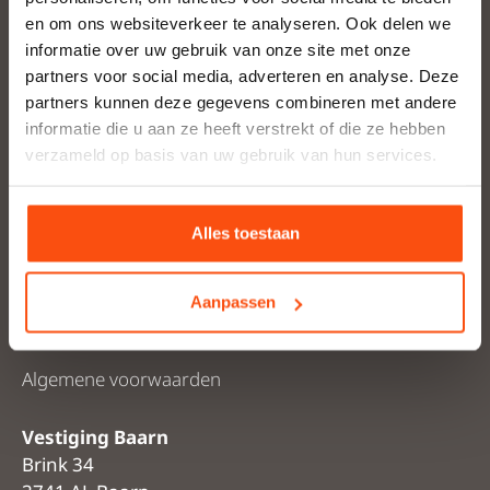
en om ons websiteverkeer te analyseren. Ook delen we
informatie over uw gebruik van onze site met onze
Woning huren
partners voor social media, adverteren en analyse. Deze
partners kunnen deze gegevens combineren met andere
Bedrijfsruimte huren
informatie die u aan ze heeft verstrekt of die ze hebben
verzameld op basis van uw gebruik van hun services.
Verhuur
Vastgoedbeheer
Alles toestaan
Portfolio
Cookieverklaring
Aanpassen
Privacyverklaring
Algemene voorwaarden
Vestiging Baarn
Brink 34