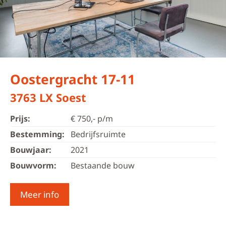
Oostergracht 17-11
3763 LX Soest
Prijs:
€ 750,- p/m
Bestemming:
Bedrijfsruimte
Bouwjaar:
2021
Bouwvorm:
Bestaande bouw
Meer info