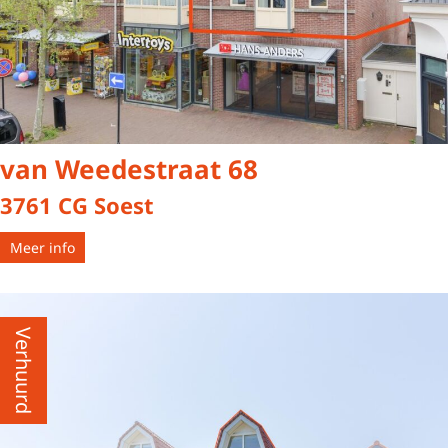
van Weedestraat 68
3761 CG Soest
Meer info
Verhuurd