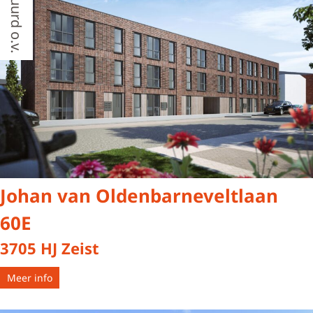
Verhuurd o.v.
Johan van Oldenbarneveltlaan
60E
3705 HJ Zeist
Meer info