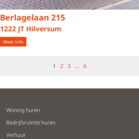
Berlagelaan 215
1222 JT Hilversum
Meer info
1
2
3
…
6
Woning huren
Bedrijfsruimte huren
Verhuur