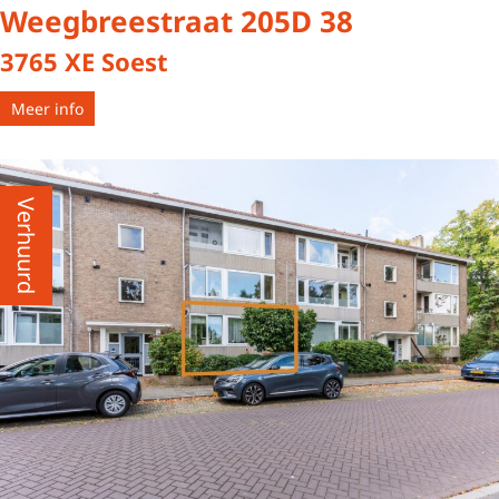
Weegbreestraat 205D 38
3765 XE Soest
Meer info
Verhuurd