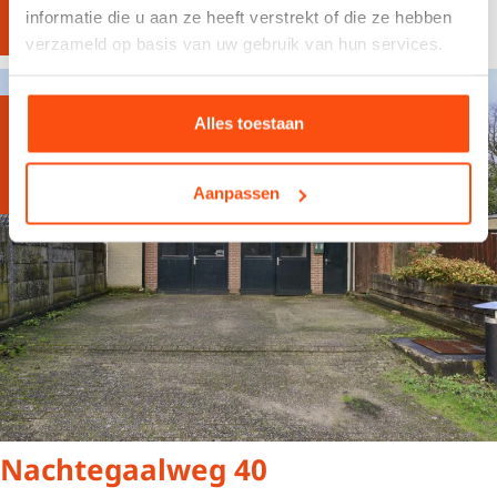
informatie die u aan ze heeft verstrekt of die ze hebben
Meer info
verzameld op basis van uw gebruik van hun services.
Verhuurd
Alles toestaan
Aanpassen
Nachtegaalweg 40