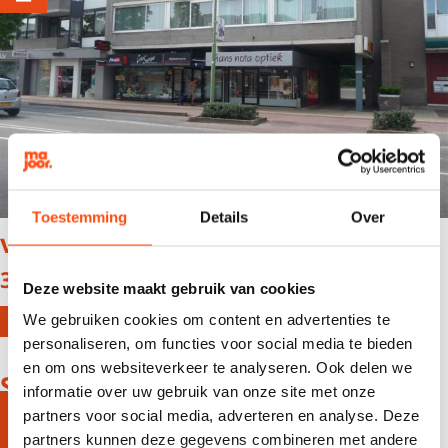
Toestemming
Details
Over
van Weedestraat 95
3761 CD Soest
Deze website maakt gebruik van cookies
We gebruiken cookies om content en advertenties te
Meer info
personaliseren, om functies voor social media te bieden
en om ons websiteverkeer te analyseren. Ook delen we
Soesterbergsestraat 53A
informatie over uw gebruik van onze site met onze
Verhuurd
partners voor social media, adverteren en analyse. Deze
3768 EB Soest
partners kunnen deze gegevens combineren met andere