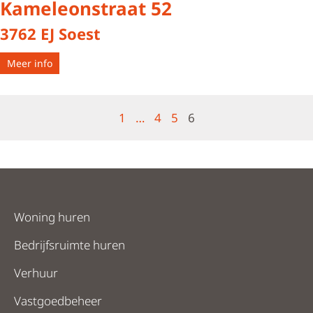
Kameleonstraat 52
3762 EJ Soest
Meer info
1
…
4
5
6
Woning huren
Bedrijfsruimte huren
Verhuur
Vastgoedbeheer