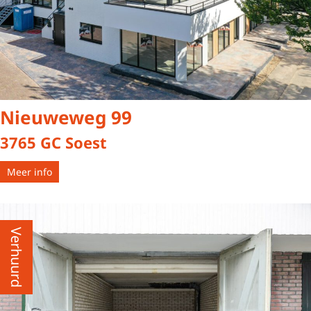
Nieuweweg 99
3765 GC Soest
Meer info
Verhuurd