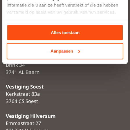
informatie die u aan ze heeft verstrekt of die ze hebben
Portfolio
verzameld op basis van uw gebruik van hun services.
Cookieverklaring
Privacyverklaring
Alles toestaan
Algemene voorwaarden
Aanpassen
Vestiging Baarn
Brink 34
3741 AL Baarn
Vestiging Soest
Kerkstraat 83a
3764 CS Soest
Vestiging Hilversum
Emmastraat 27