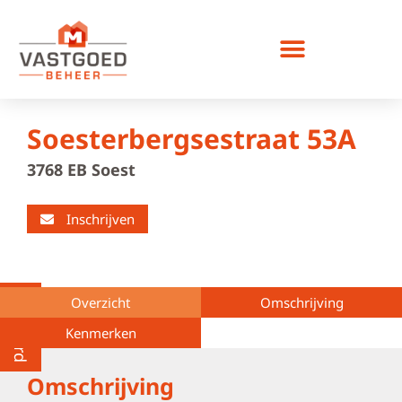
Bedrijfsruimte huren
Soesterbergsestraat 53A
3768 EB Soest
Inschrijven
Verhuurd
Overzicht
Omschrijving
Kenmerken
Omschrijving